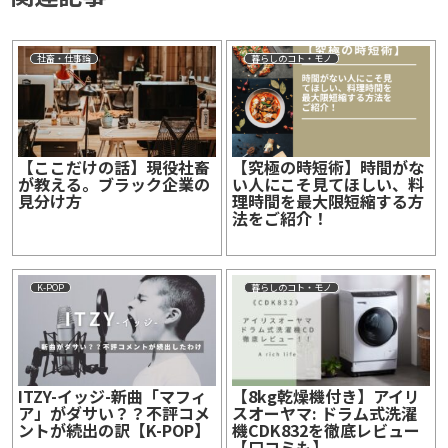
社畜・仕事論
暮らしのコト・モノ
【ここだけの話】現役社畜
【究極の時短術】時間がな
が教える。ブラック企業の
い人にこそ見てほしい、料
見分け方
理時間を最大限短縮する方
法をご紹介！
K-POP
暮らしのコト・モノ
ITZY-イッジ-新曲「マフィ
【8kg乾燥機付き】アイリ
ア」がダサい？？不評コメ
スオーヤマ: ドラム式洗濯
ントが続出の訳【K-POP】
機CDK832を徹底レビュー
【口コミも】