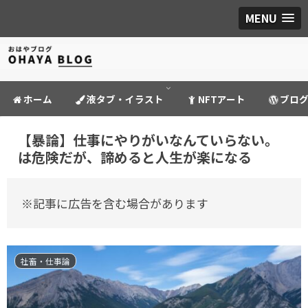
MENU
ホーム
液タブ・イラスト
NFTアート
ブロ
【暴論】仕事にやりがいなんていらない。
は危険だが、諦めると人生が楽になる
※記事に広告を含む場合があります
社畜・仕事論