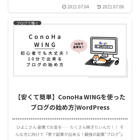
2021.07.04
2021.07.06
ブログで稼ぐ
【安くて簡単】ConoHa WINGを使った
ブログの始め方|WordPress
ひよこさん 副業でお金を……たくさん稼ぎたいんだ！！ そ
んな方に向けて『家で副業が出来る！最強の副業"ブログ"』