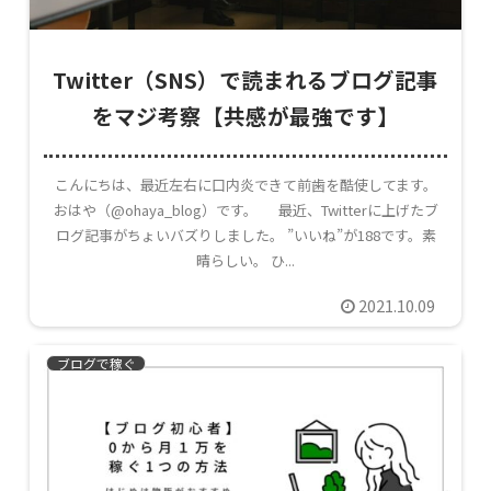
Twitter（SNS）で読まれるブログ記事
をマジ考察【共感が最強です】
こんにちは、最近左右に口内炎できて前歯を酷使してます。
おはや（@ohaya_blog）です。 最近、Twitterに上げたブ
ログ記事がちょいバズりしました。 ”いいね”が188です。素
晴らしい。 ひ...
2021.10.09
ブログで稼ぐ