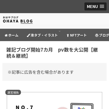
MENU
ホーム
液タブ・イラスト
NFTアート
ブロ
雑記ブログ開始7カ月 pv数を大公開【継
続＆継続】
※記事に広告を含む場合があります
運営報告