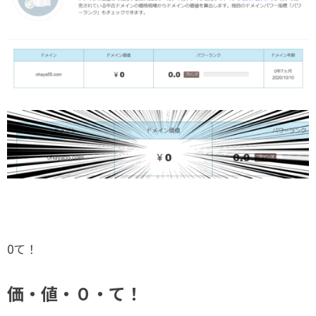
0て！
価・値・０・て
！