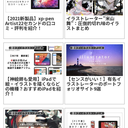
【2021新製品】xp-pen
イラストレーター”米山
Artist22セカンドの口コ
舞”：圧倒的切れ味のイラ
ミ・評判を紹介！
ストまとめ
液タブ・イラスト・アニメ
液タブ・イラスト・アニメ
【神絵師も愛用】iPadで
【センスがいい！】有名イ
絵・イラストを描くならど
ラストレーターのポートフ
の機種？おすすめiPadを紹
ォリオサイト9選
介！
液タブ・イラスト・アニメ
液タブ・イラスト・アニメ