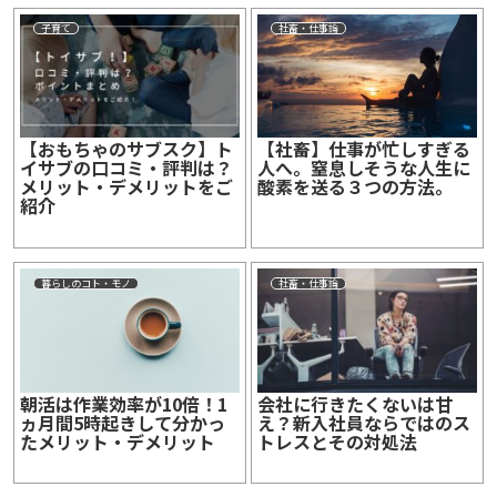
子育て
社畜・仕事論
【おもちゃのサブスク】ト
【社畜】仕事が忙しすぎる
イサブの口コミ・評判は？
人へ。窒息しそうな人生に
メリット・デメリットをご
酸素を送る３つの方法。
紹介
暮らしのコト・モノ
社畜・仕事論
朝活は作業効率が10倍！1
会社に行きたくないは甘
ヵ月間5時起きして分かっ
え？新入社員ならではのス
たメリット・デメリット
トレスとその対処法