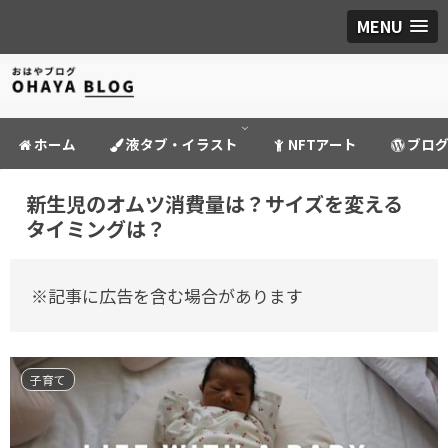
MENU
ホーム
液タブ・イラスト
NFTアート
ブロ
新生児のオムツ消費量は？サイズを変える
タイミングは？
※記事に広告を含む場合があります
子育て