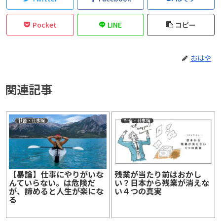
Pocket
LINE
コピー
おはや
関連記事
社畜・仕事論
社畜・仕事論
【暴論】仕事にやりがいな
残業が当たり前はおかし
んていらない。は危険だ
い？日本から残業が消えな
が、諦めると人生が楽にな
い４つの真実
る