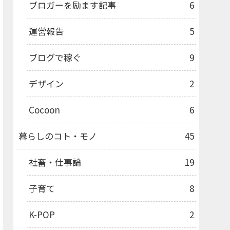
ブロガーを励ます記事
6
運営報告
5
ブログで稼ぐ
9
デザイン
2
Cocoon
6
暮らしのコト・モノ
45
社畜・仕事論
19
子育て
8
K-POP
2