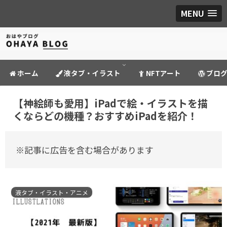
MENU
ホーム
液タブ・イラスト
NFTアート
ブロ
【神絵師も愛用】iPadで絵・イラストを描
くならどの機種？おすすめiPadを紹介！
※記事に広告を含む場合があります
液タブ・イラスト・アニメ