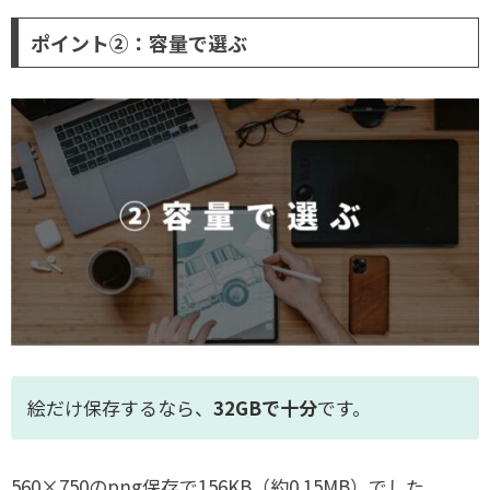
ポイント②：容量で選ぶ
絵だけ保存するなら、
32GBで十分
です。
560×750のpng保存で156KB（約0.15MB）でした。